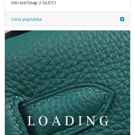
/Soap z GUCCI
5061426
Cena poptávka