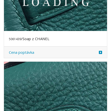
/Soap z CHANEL
5061439
Cena poptávka