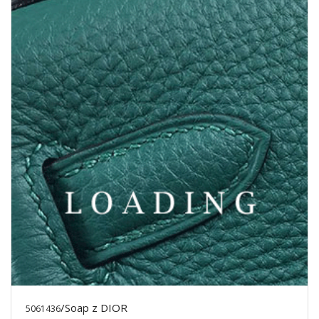
/Soap z DIOR
5061436