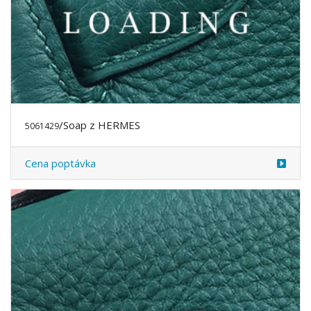
/Soap z HERMES
5061429
Cena poptávka