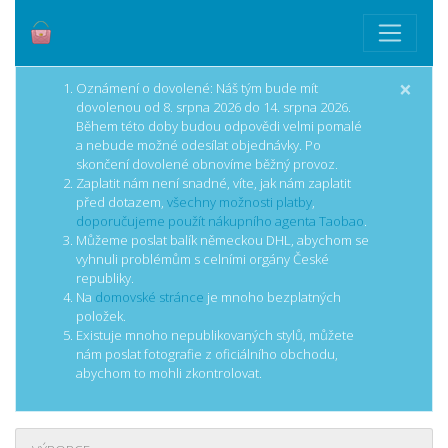
×
Oznámení o dovolené: Náš tým bude mít
dovolenou od 8. srpna 2026 do 14. srpna 2026.
Během této doby budou odpovědi velmi pomalé
a nebude možné odesílat objednávky. Po
skončení dovolené obnovíme běžný provoz.
Zaplatit nám není snadné, víte, jak nám zaplatit
před dotazem,
všechny možnosti platby
,
doporučujeme použít nákupního agenta Taobao
.
Můžeme poslat balík německou DHL, abychom se
vyhnuli problémům s celními orgány České
republiky.
Na
domovské stránce
je mnoho bezplatných
položek.
Existuje mnoho nepublikovaných stylů, můžete
nám poslat fotografie z oficiálního obchodu,
abychom to mohli zkontrolovat.