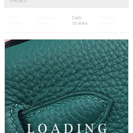
VÝROBCE :
První
Předchozí
Další
Poslední
stránka
stránka
stránka
stránka