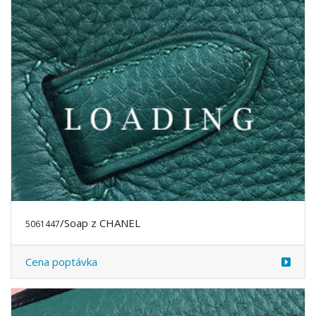
/Soap z CHANEL
5061447
Cena poptávka