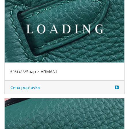
/Soap z ARMANI
5061438
Cena poptávka