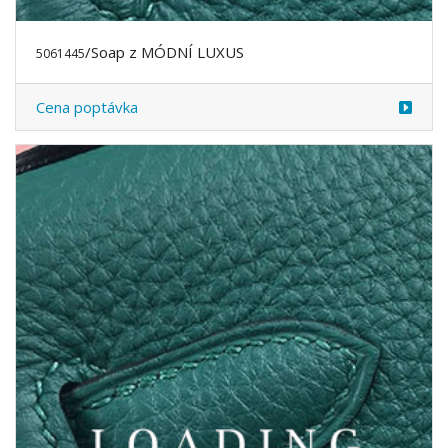
/Soap z MÓDNÍ LUXUS
5061445
Cena poptávka