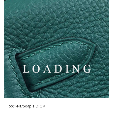
/Soap z DIOR
5061441