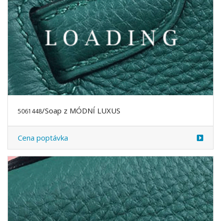
/Soap z MÓDNÍ LUXUS
5061448
Cena poptávka