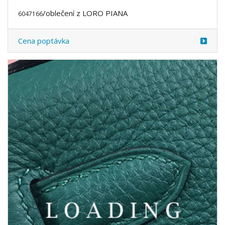
/oblečení z LORO PIANA
6047285
Cena poptávka