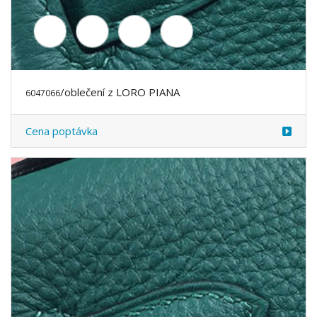
/oblečení z LORO PIANA
6047083
Cena poptávka