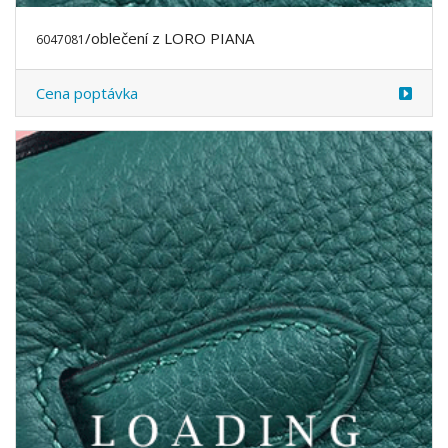
/oblečení z LORO PIANA
6047084
Cena poptávka