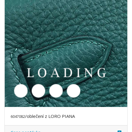
/oblečení z LORO PIANA
6047085
Cena poptávka