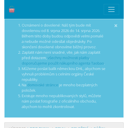
×
Oznámení o dovolené: Náš tým bude mít
dovolenou od 8. srpna 2026 do 14. srpna 2026.
Během této doby budou odpovědi velmi pomalé
a nebude možné odesílat objednávky. Po
skončení dovolené obnovíme běžný provoz.
Zaplatit nám není snadné, víte, jak nám zaplatit
před dotazem,
všechny možnosti platby
,
doporučujeme použít nákupního agenta Taobao
.
Můžeme poslat balík německou DHL, abychom se
vyhnuli problémům s celními orgány České
republiky.
Na
domovské stránce
je mnoho bezplatných
položek.
Existuje mnoho nepublikovaných stylů, můžete
nám poslat fotografie z oficiálního obchodu,
abychom to mohli zkontrolovat.