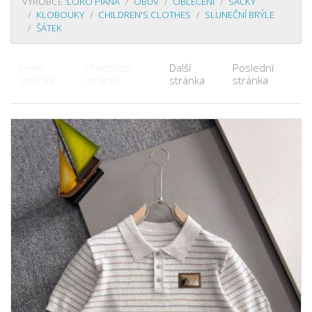
VÝROBCE :
LORO PIANA
OBUV
OBLEČENÍ
SÁČKY
KLOBOUKY
CHILDREN'S CLOTHES
SLUNEČNÍ BRÝLE
ŠÁTEK
První
Předchozí
Další
Poslední
stránka
stránka
stránka
stránka