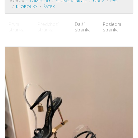
VÝROBCE :
TOM FORD
SLUNEČNÍ BRÝLE
OBUV
PÁS
KLOBOUKY
ŠÁTEK
První
Předchozí
Další
Poslední
stránka
stránka
stránka
stránka