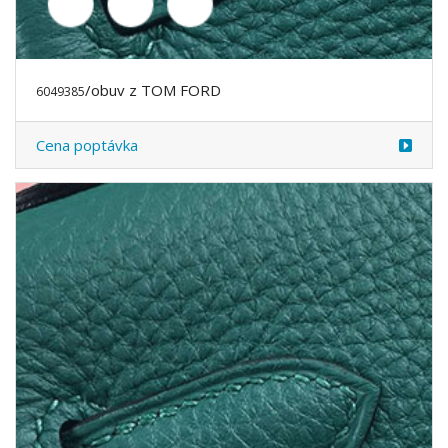
/obuv z TOM FORD
6049387