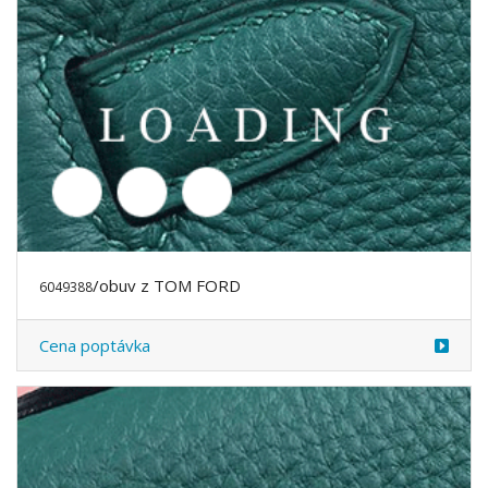
/obuv z TOM FORD
6049390
Cena poptávka