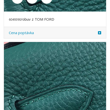
/obuv z TOM FORD
6049391
Cena poptávka