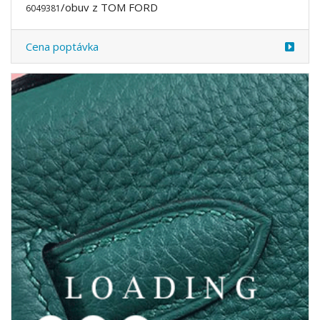
/obuv z TOM FORD
6049384
Cena poptávka