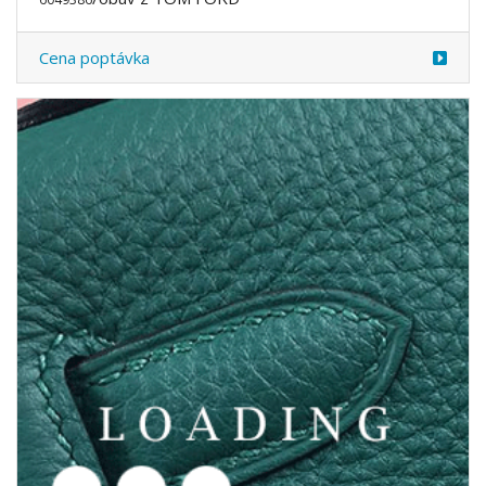
/obuv z TOM FORD
6049388
Cena poptávka