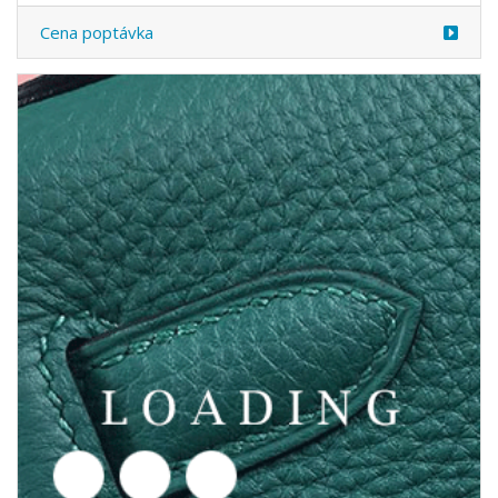
/obuv z TOM FORD
6049396
Cena poptávka