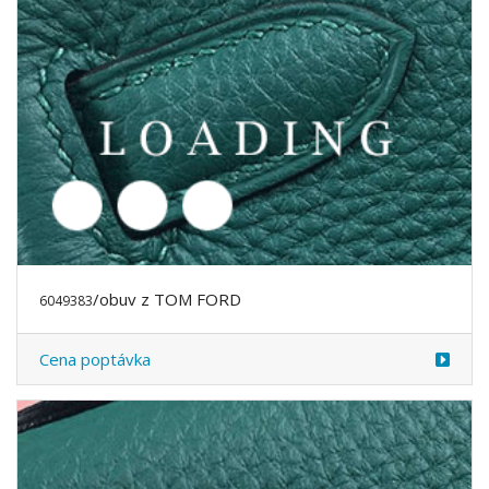
/obuv z TOM FORD
6049386
Cena poptávka