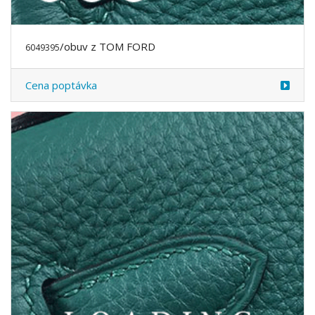
/obuv z TOM FORD
6049395
Cena poptávka