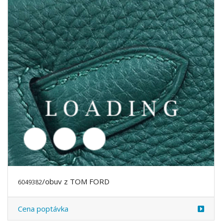
/obuv z TOM FORD
6049385