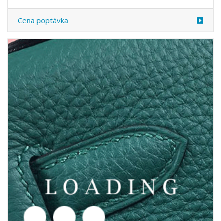
/obuv z TOM FORD
6049392
Cena poptávka