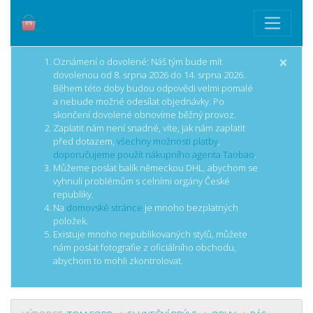
×
Oznámení o dovolené: Náš tým bude mít
dovolenou od 8. srpna 2026 do 14. srpna 2026.
Během této doby budou odpovědi velmi pomalé
a nebude možné odesílat objednávky. Po
skončení dovolené obnovíme běžný provoz.
Zaplatit nám není snadné, víte, jak nám zaplatit
před dotazem,
všechny možnosti platby
,
doporučujeme použít nákupního agenta Taobao
.
Můžeme poslat balík německou DHL, abychom se
vyhnuli problémům s celními orgány České
republiky.
Na
domovské stránce
je mnoho bezplatných
položek.
Existuje mnoho nepublikovaných stylů, můžete
nám poslat fotografie z oficiálního obchodu,
abychom to mohli zkontrolovat.