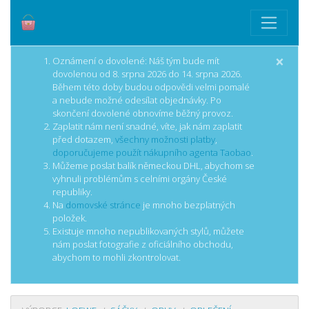
×
Oznámení o dovolené: Náš tým bude mít
dovolenou od 8. srpna 2026 do 14. srpna 2026.
Během této doby budou odpovědi velmi pomalé
a nebude možné odesílat objednávky. Po
skončení dovolené obnovíme běžný provoz.
Zaplatit nám není snadné, víte, jak nám zaplatit
před dotazem,
všechny možnosti platby
,
doporučujeme použít nákupního agenta Taobao
.
Můžeme poslat balík německou DHL, abychom se
vyhnuli problémům s celními orgány České
republiky.
Na
domovské stránce
je mnoho bezplatných
položek.
Existuje mnoho nepublikovaných stylů, můžete
nám poslat fotografie z oficiálního obchodu,
abychom to mohli zkontrolovat.