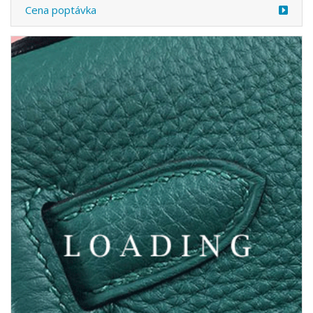
/oblečení z LOEWE
6050036
Cena poptávka