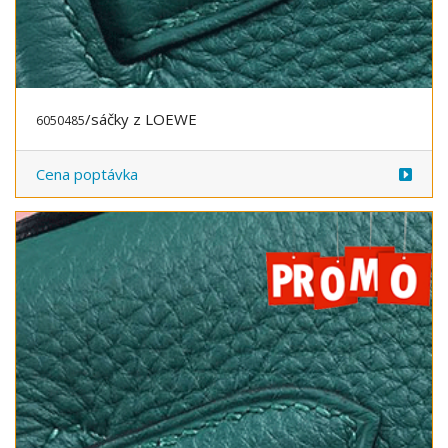
/sáčky z LOEWE
6050485
Cena poptávka