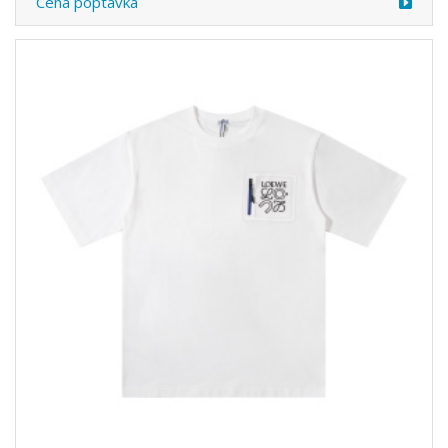
/sáčky z LOEWE
6050421
Cena poptávka