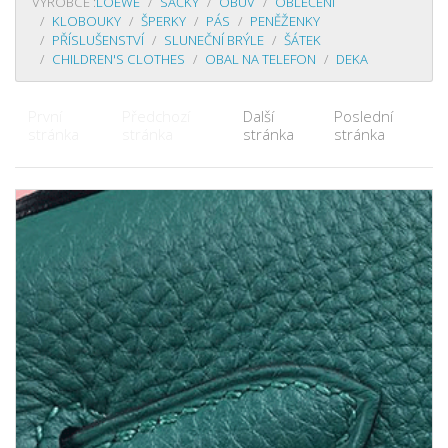
VÝROBCE :
LOEWE
SÁČKY
OBUV
OBLEČENÍ
KLOBOUKY
ŠPERKY
PÁS
PENĚŽENKY
PŘÍSLUŠENSTVÍ
SLUNEČNÍ BRÝLE
ŠÁTEK
CHILDREN'S CLOTHES
OBAL NA TELEFON
DEKA
První
Předchozí
Další
Poslední
stránka
stránka
stránka
stránka