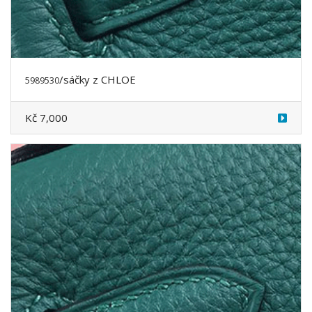
/sáčky
z CHLOE
5989531