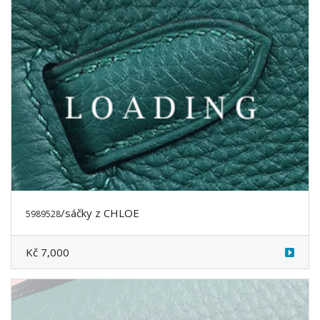
/sáčky
z CHLOE
5989530
Kč 7,000