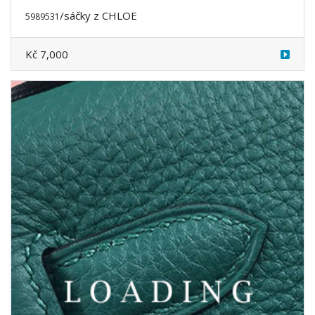
/sáčky
z CHLOE
5989532
Kč 7,000