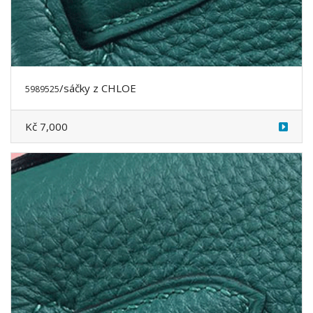
/sáčky
z CHLOE
5989527