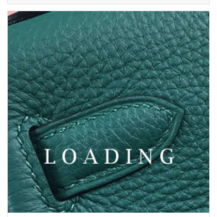
/sáčky
z CHLOE
5989533
Kč 7,000