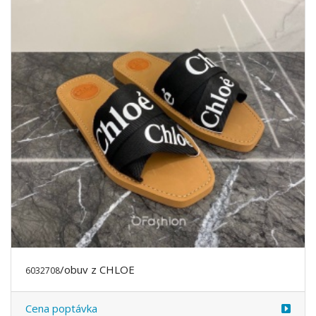
/obuv z CHLOE
6032708
Cena poptávka