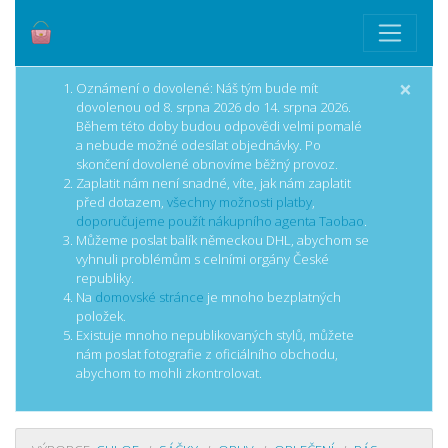
×
Oznámení o dovolené: Náš tým bude mít
dovolenou od 8. srpna 2026 do 14. srpna 2026.
Během této doby budou odpovědi velmi pomalé
a nebude možné odesílat objednávky. Po
skončení dovolené obnovíme běžný provoz.
Zaplatit nám není snadné, víte, jak nám zaplatit
před dotazem,
všechny možnosti platby
,
doporučujeme použít nákupního agenta Taobao
.
Můžeme poslat balík německou DHL, abychom se
vyhnuli problémům s celními orgány České
republiky.
Na
domovské stránce
je mnoho bezplatných
položek.
Existuje mnoho nepublikovaných stylů, můžete
nám poslat fotografie z oficiálního obchodu,
abychom to mohli zkontrolovat.