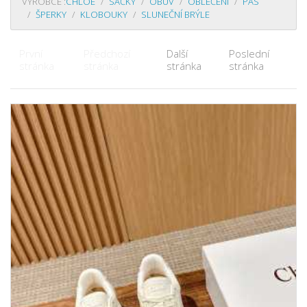
VÝROBCE :
CHLOE
SÁČKY
OBUV
OBLEČENÍ
PÁS
ŠPERKY
KLOBOUKY
SLUNEČNÍ BRÝLE
První
Předchozí
Další
Poslední
stránka
stránka
stránka
stránka