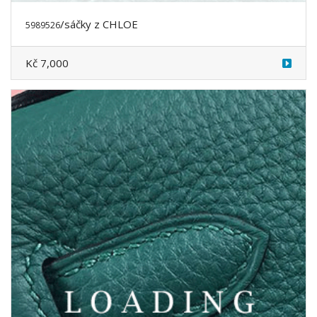
/sáčky
z CHLOE
5989528
Kč 7,000