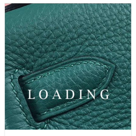
/sáčky z CHLOE
5991287
Cena poptávka