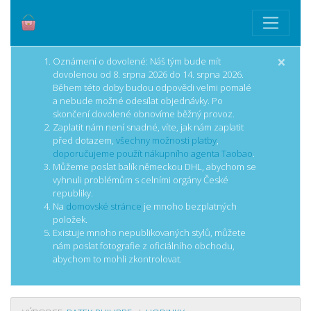
×
Oznámení o dovolené: Náš tým bude mít
dovolenou od 8. srpna 2026 do 14. srpna 2026.
Během této doby budou odpovědi velmi pomalé
a nebude možné odesílat objednávky. Po
skončení dovolené obnovíme běžný provoz.
Zaplatit nám není snadné, víte, jak nám zaplatit
před dotazem,
všechny možnosti platby
,
doporučujeme použít nákupního agenta Taobao
.
Můžeme poslat balík německou DHL, abychom se
vyhnuli problémům s celními orgány České
republiky.
Na
domovské stránce
je mnoho bezplatných
položek.
Existuje mnoho nepublikovaných stylů, můžete
nám poslat fotografie z oficiálního obchodu,
abychom to mohli zkontrolovat.