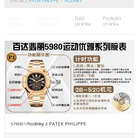
VÝROBCE :
PATEK PHILIPPE
HODINKY
První
Předchozí
Další
Poslední
stránka
stránka
stránka
stránka
/hodinky z PATEK PHILIPPE
5795811