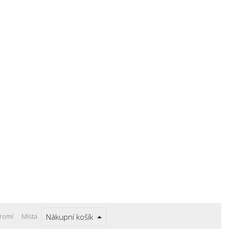
romí
Místa
Nákupní košík