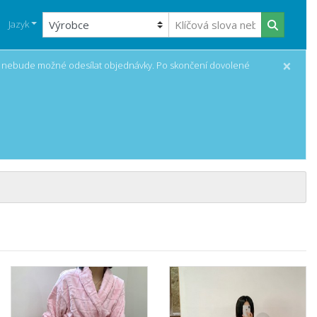
Jazyk
×
a nebude možné odesílat objednávky. Po skončení dovolené