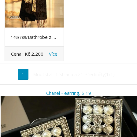
/Bathrobe z VERSACE
1493789
Cena :
Kč 2,200
Více
1
Množství : 1 Strana a 21 Předměty(1/1)
Chanel - earring, $ 19