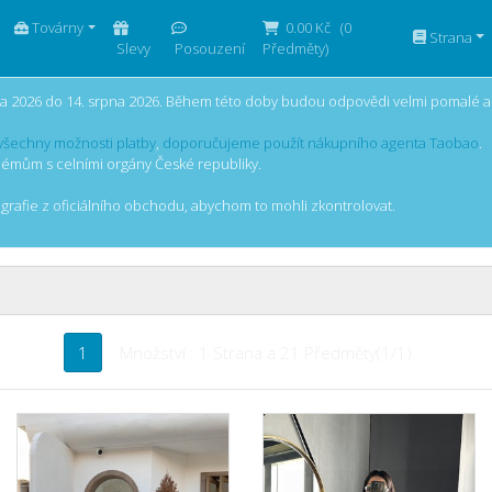
Továrny
0.00 Kč
(
0
Strana
Slevy
Posouzení
Předměty)
a 2026 do 14. srpna 2026. Během této doby budou odpovědi velmi pomalé 
všechny možnosti platby
,
doporučujeme použít nákupního agenta Taobao
.
émům s celními orgány České republiky.
grafie z oficiálního obchodu, abychom to mohli zkontrolovat.
1
Množství : 1 Strana a 21 Předměty(1/1)