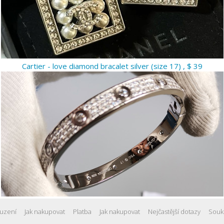
Cartier - love diamond bracalet silver (size 17) , $ 39
uzení
Jak nakupovat
Platba
Jak nakupovat
Nejčastější dotazy
Souk